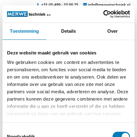
+31 (0) 499 - 33 00 25
info@merwetechniek.nl
Toestemming
Details
Over
Veelzijdig in elektrotechnische producten
Zoek
isomil-2-
Deze website maakt gebruik van cookies
gereedschap_page2_image7
We gebruiken cookies om content en advertenties te
personaliseren, om functies voor social media te bieden
en om ons websiteverkeer te analyseren. Ook delen we
informatie over uw gebruik van onze site met onze
partners voor social media, adverteren en analyse. Deze
partners kunnen deze gegevens combineren met andere
informatie die u aan ze heeft verstrekt of die ze hebben
verzameld op basis van uw gebruik van hun services.
© 2026
MERWEtechniek B.V.
-
Disclaimer
-
Privacy Policy
-
Cookieverklaring
-
Verdere contact gegevens
Toestemmingsselectie
Noodzakelijk