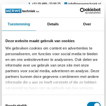
+31 (0) 499 - 33 00 25
info@merwetechniek.nl
Toestemming
Details
Over
Veelzijdig in elektrotechnische producten
Zoek
isomil-2-
Deze website maakt gebruik van cookies
gereedschap_page3_image1
We gebruiken cookies om content en advertenties te
personaliseren, om functies voor social media te bieden
en om ons websiteverkeer te analyseren. Ook delen we
informatie over uw gebruik van onze site met onze
partners voor social media, adverteren en analyse. Deze
partners kunnen deze gegevens combineren met andere
informatie die u aan ze heeft verstrekt of die ze hebben
verzameld op basis van uw gebruik van hun services.
© 2026
MERWEtechniek B.V.
-
Disclaimer
-
Privacy Policy
-
Cookieverklaring
-
Verdere contact gegevens
Toestemmingsselectie
Noodzakelijk