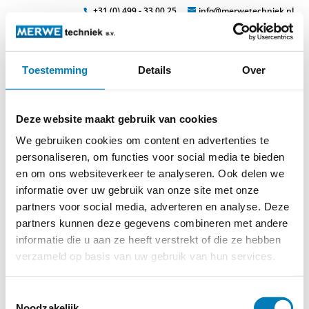
+31 (0) 499 - 33 00 25
info@merwetechniek.nl
Toestemming
Details
Over
Veelzijdig in elektrotechnische producten
Zoek
isomil-2-
Deze website maakt gebruik van cookies
gereedschap_page3_image3
We gebruiken cookies om content en advertenties te
personaliseren, om functies voor social media te bieden
en om ons websiteverkeer te analyseren. Ook delen we
informatie over uw gebruik van onze site met onze
partners voor social media, adverteren en analyse. Deze
partners kunnen deze gegevens combineren met andere
informatie die u aan ze heeft verstrekt of die ze hebben
verzameld op basis van uw gebruik van hun services.
Toestemmingsselectie
© 2026
MERWEtechniek B.V.
-
Disclaimer
-
Privacy Policy
-
Noodzakelijk