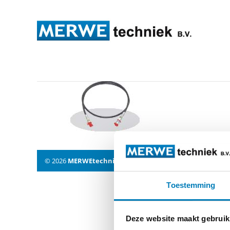
rema_kabel_f
© 2026
MERWEtechniek B.V.
-
Disclaimer
-
Privacy Policy
Toestemming
Deze website maakt gebruik