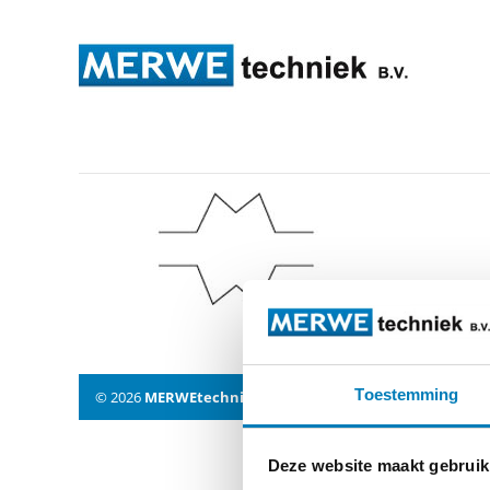
wms_press
Toestemming
© 2026
MERWEtechniek B.V.
-
Disclaimer
-
Privacy Policy
Deze website maakt gebruik