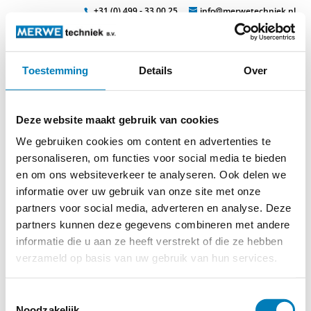
+31 (0) 499 - 33 00 25
info@merwetechniek.nl
Toestemming
Details
Over
Veelzijdig in elektrotechnische producten
Zoek
head-7
Deze website maakt gebruik van cookies
We gebruiken cookies om content en advertenties te
personaliseren, om functies voor social media te bieden
en om ons websiteverkeer te analyseren. Ook delen we
informatie over uw gebruik van onze site met onze
© 2026
MERWEtechniek B.V.
-
Disclaimer
-
Privacy Policy
-
partners voor social media, adverteren en analyse. Deze
Cookieverklaring
-
Verdere contact gegevens
partners kunnen deze gegevens combineren met andere
informatie die u aan ze heeft verstrekt of die ze hebben
verzameld op basis van uw gebruik van hun services.
Toestemmingsselectie
Noodzakelijk