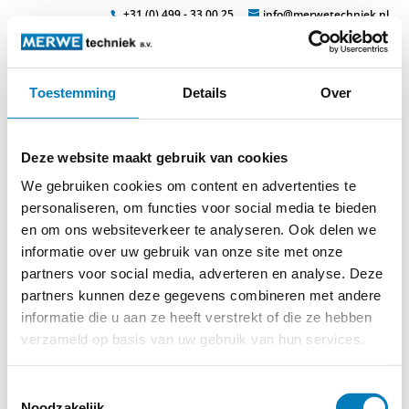
+31 (0) 499 - 33 00 25
info@merwetechniek.nl
Toestemming
Details
Over
Veelzijdig in elektrotechnische producten
Zoek
efl-a_t
Deze website maakt gebruik van cookies
We gebruiken cookies om content en advertenties te
personaliseren, om functies voor social media te bieden
en om ons websiteverkeer te analyseren. Ook delen we
informatie over uw gebruik van onze site met onze
partners voor social media, adverteren en analyse. Deze
partners kunnen deze gegevens combineren met andere
informatie die u aan ze heeft verstrekt of die ze hebben
verzameld op basis van uw gebruik van hun services.
© 2026
MERWEtechniek B.V.
-
Disclaimer
-
Privacy Policy
-
Cookieverklaring
-
Verdere contact gegevens
Toestemmingsselectie
Noodzakelijk