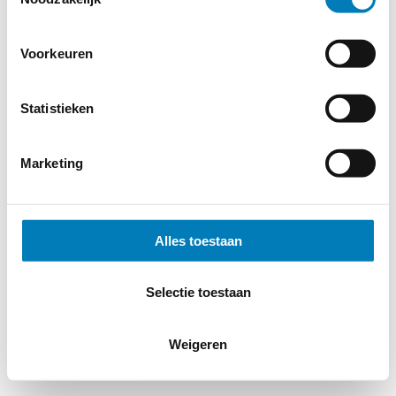
Voorkeuren
© 2026
MERWEtechniek B.V.
-
Disclaimer
-
Privacy Policy
-
Cookieverklaring
-
Verdere contact gegevens
Statistieken
Marketing
Alles toestaan
Selectie toestaan
Weigeren