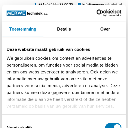
+31 (0) 499 - 33 00 25
info@merwetechniek.nl
Toestemming
Details
Over
Veelzijdig in elektrotechnische producten
Zoek
ekl12-e_t
Deze website maakt gebruik van cookies
We gebruiken cookies om content en advertenties te
personaliseren, om functies voor social media te bieden
en om ons websiteverkeer te analyseren. Ook delen we
informatie over uw gebruik van onze site met onze
partners voor social media, adverteren en analyse. Deze
partners kunnen deze gegevens combineren met andere
© 2026
MERWEtechniek B.V.
-
Disclaimer
-
Privacy Policy
-
informatie die u aan ze heeft verstrekt of die ze hebben
Cookieverklaring
-
Verdere contact gegevens
verzameld op basis van uw gebruik van hun services.
Toestemmingsselectie
Noodzakelijk