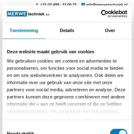
+31 (0) 499 - 33 00 25
info@merwetechniek.nl
Toestemming
Details
Over
Veelzijdig in elektrotechnische producten
Zoek
fa-a_t
Deze website maakt gebruik van cookies
We gebruiken cookies om content en advertenties te
personaliseren, om functies voor social media te bieden
en om ons websiteverkeer te analyseren. Ook delen we
informatie over uw gebruik van onze site met onze
partners voor social media, adverteren en analyse. Deze
partners kunnen deze gegevens combineren met andere
informatie die u aan ze heeft verstrekt of die ze hebben
verzameld op basis van uw gebruik van hun services.
Toestemmingsselectie
© 2026
MERWEtechniek B.V.
-
Disclaimer
-
Privacy Policy
-
Noodzakelijk