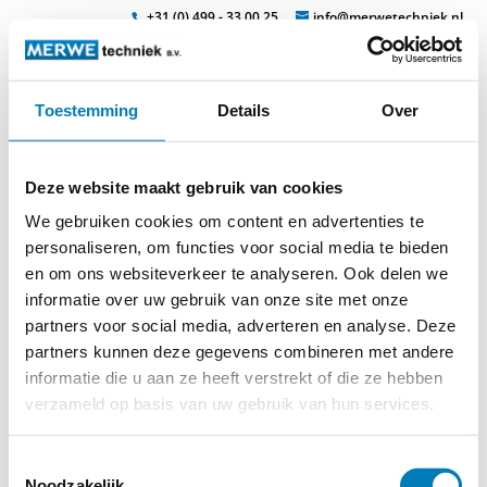
+31 (0) 499 - 33 00 25
info@merwetechniek.nl
Toestemming
Details
Over
Veelzijdig in elektrotechnische producten
Zoek
sensor-le
Deze website maakt gebruik van cookies
We gebruiken cookies om content en advertenties te
personaliseren, om functies voor social media te bieden
en om ons websiteverkeer te analyseren. Ook delen we
informatie over uw gebruik van onze site met onze
partners voor social media, adverteren en analyse. Deze
partners kunnen deze gegevens combineren met andere
informatie die u aan ze heeft verstrekt of die ze hebben
verzameld op basis van uw gebruik van hun services.
Toestemmingsselectie
© 2026
MERWEtechniek B.V.
-
Disclaimer
-
Privacy Policy
-
Noodzakelijk