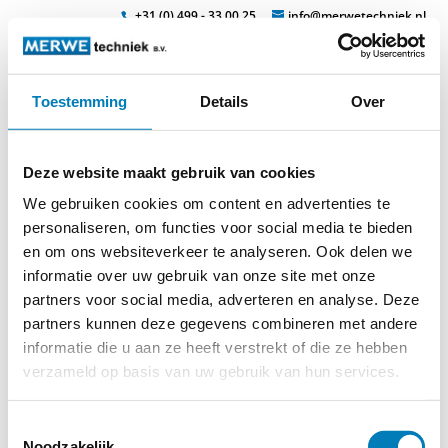
+31 (0) 499 - 33 00 25
info@merwetechniek.nl
Toestemming
Details
Over
Veelzijdig in elektrotechnische producten
Zoek
sensor-sys
Deze website maakt gebruik van cookies
We gebruiken cookies om content en advertenties te
personaliseren, om functies voor social media te bieden
en om ons websiteverkeer te analyseren. Ook delen we
informatie over uw gebruik van onze site met onze
partners voor social media, adverteren en analyse. Deze
partners kunnen deze gegevens combineren met andere
© 2026
MERWEtechniek B.V.
-
Disclaimer
-
Privacy Policy
-
informatie die u aan ze heeft verstrekt of die ze hebben
Cookieverklaring
-
Verdere contact gegevens
verzameld op basis van uw gebruik van hun services.
Toestemmingsselectie
Noodzakelijk