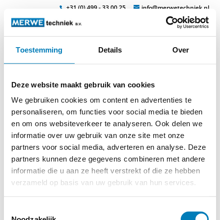
+31 (0) 499 - 33 00 25
info@merwetechniek.nl
Toestemming
Details
Over
Veelzijdig in elektrotechnische producten
Zoek
spanni5
Deze website maakt gebruik van cookies
We gebruiken cookies om content en advertenties te
personaliseren, om functies voor social media te bieden
en om ons websiteverkeer te analyseren. Ook delen we
informatie over uw gebruik van onze site met onze
partners voor social media, adverteren en analyse. Deze
partners kunnen deze gegevens combineren met andere
informatie die u aan ze heeft verstrekt of die ze hebben
verzameld op basis van uw gebruik van hun services.
© 2026
MERWEtechniek B.V.
-
Disclaimer
-
Privacy Policy
-
Cookieverklaring
-
Verdere contact gegevens
Toestemmingsselectie
Noodzakelijk