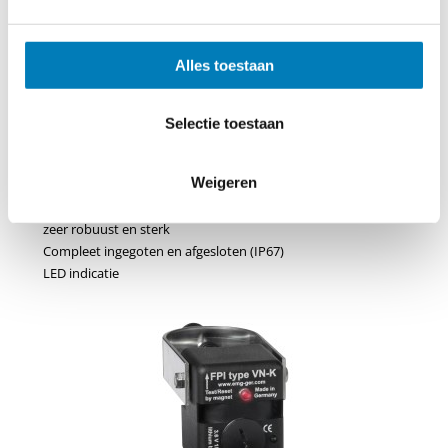
Een trip stroom tussen 100 A en 1500 A
Aanspreek vertragingen: 40 en 300 ms
Alles toestaan
De functie van het display kan getest worden m.b.v. een
magneet
Reset functie:
Selectie toestaan
– Manueel m.b.v. een magneet
– Tijd: een waarde tussen 1 en 16 h
Weigeren
– Optioneel: bij wederkerende hulpspanning
Voeding: lithium batterij type 1/2 AA 3.6 V
zeer robuust en sterk
Compleet ingegoten en afgesloten (IP67)
LED indicatie