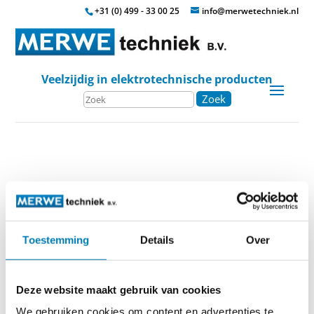
+31 (0) 499 - 33 00 25
info@merwetechniek.nl
Veelzijdig in elektrotechnische producten
Zoek
Home
»
Indicatoren
»
Type VNK
Toestemming
Details
Over
Kortsluitindicator type VNK
Deze website maakt gebruik van cookies
We gebruiken cookies om content en advertenties te