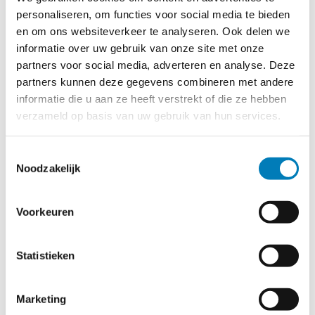
personaliseren, om functies voor social media te bieden
De kortsluitindicator kan toegepast worden in stervormige –
en om ons websiteverkeer te analyseren. Ook delen we
en ring netwerken.
informatie over uw gebruik van onze site met onze
De sensor is deelbaar en de aanwijzing wordt verzorgd
partners voor social media, adverteren en analyse. Deze
door een LED indicatie per fase.
partners kunnen deze gegevens combineren met andere
informatie die u aan ze heeft verstrekt of die ze hebben
De kortsluitinidkator type VN-K bestaat uit een sensor met
verzameld op basis van uw gebruik van hun services.
geïntegreerde indicatie.
Deze is voorzien van een vervangbare lithium batterij.
Toestemmingsselectie
Bestelnummers
Noodzakelijk
Type VN-K
Voorkeuren
opbouw
31.10.10
Statistieken
Marketing
Voordelen en mogelijkheden