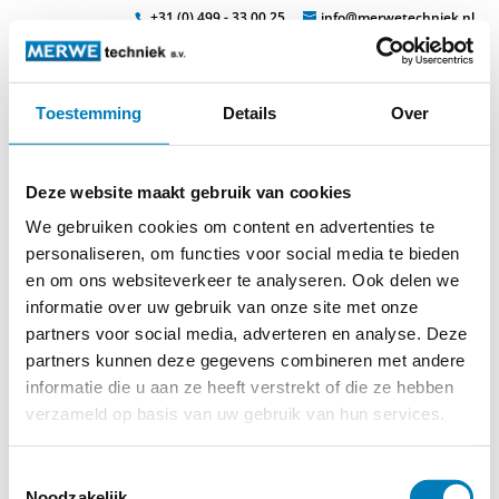
+31 (0) 499 - 33 00 25
info@merwetechniek.nl
Toestemming
Details
Over
Veelzijdig in elektrotechnische producten
Zoek
vn-e_t
Deze website maakt gebruik van cookies
We gebruiken cookies om content en advertenties te
personaliseren, om functies voor social media te bieden
en om ons websiteverkeer te analyseren. Ook delen we
informatie over uw gebruik van onze site met onze
partners voor social media, adverteren en analyse. Deze
partners kunnen deze gegevens combineren met andere
© 2026
MERWEtechniek B.V.
-
Disclaimer
-
Privacy Policy
-
informatie die u aan ze heeft verstrekt of die ze hebben
Cookieverklaring
-
Verdere contact gegevens
verzameld op basis van uw gebruik van hun services.
Toestemmingsselectie
Noodzakelijk