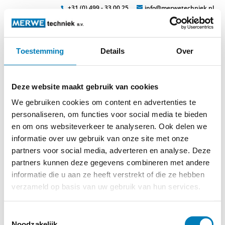
+31 (0) 499 - 33 00 25
info@merwetechniek.nl
Toestemming
Details
Over
Veelzijdig in elektrotechnische producten
Zoek
kabelb10
Deze website maakt gebruik van cookies
We gebruiken cookies om content en advertenties te
personaliseren, om functies voor social media te bieden
en om ons websiteverkeer te analyseren. Ook delen we
informatie over uw gebruik van onze site met onze
partners voor social media, adverteren en analyse. Deze
partners kunnen deze gegevens combineren met andere
informatie die u aan ze heeft verstrekt of die ze hebben
© 2026
MERWEtechniek B.V.
-
Disclaimer
-
Privacy Policy
-
verzameld op basis van uw gebruik van hun services.
Cookieverklaring
-
Verdere contact gegevens
Toestemmingsselectie
Noodzakelijk