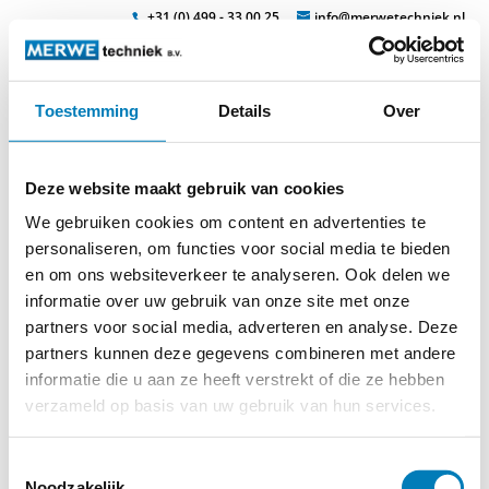
+31 (0) 499 - 33 00 25
info@merwetechniek.nl
Toestemming
Details
Over
Veelzijdig in elektrotechnische producten
Zoek
kabel10
Deze website maakt gebruik van cookies
We gebruiken cookies om content en advertenties te
personaliseren, om functies voor social media te bieden
en om ons websiteverkeer te analyseren. Ook delen we
informatie over uw gebruik van onze site met onze
partners voor social media, adverteren en analyse. Deze
partners kunnen deze gegevens combineren met andere
informatie die u aan ze heeft verstrekt of die ze hebben
verzameld op basis van uw gebruik van hun services.
© 2026
MERWEtechniek B.V.
-
Disclaimer
-
Privacy Policy
-
Cookieverklaring
-
Verdere contact gegevens
Toestemmingsselectie
Noodzakelijk