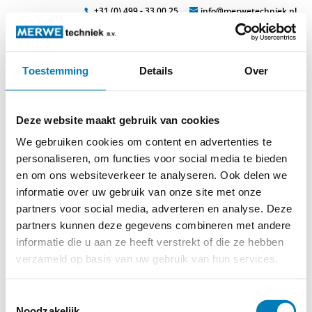
+31 (0) 499 - 33 00 25
info@merwetechniek.nl
Toestemming
Details
Over
Veelzijdig in elektrotechnische producten
Zoek
4k15363
Deze website maakt gebruik van cookies
We gebruiken cookies om content en advertenties te
personaliseren, om functies voor social media te bieden
en om ons websiteverkeer te analyseren. Ook delen we
informatie over uw gebruik van onze site met onze
partners voor social media, adverteren en analyse. Deze
partners kunnen deze gegevens combineren met andere
informatie die u aan ze heeft verstrekt of die ze hebben
verzameld op basis van uw gebruik van hun services.
© 2026
MERWEtechniek B.V.
-
Disclaimer
-
Privacy Policy
-
Cookieverklaring
-
Verdere contact gegevens
Toestemmingsselectie
Noodzakelijk