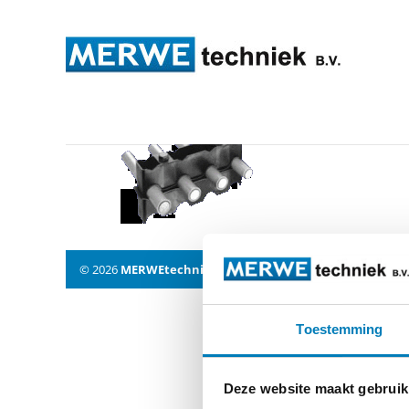
l51-kab1
© 2026
MERWEtechniek B.V.
-
Disclaimer
-
Privacy Policy
Toestemming
Deze website maakt gebruik