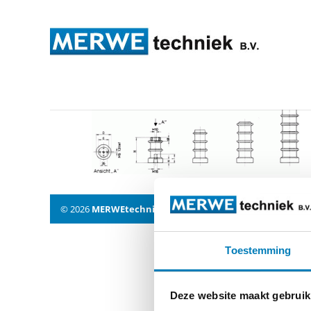
isolat2
© 2026
MERWEtechniek B.V.
-
Disclaimer
-
Privacy Policy
Toestemming
Deze website maakt gebruik