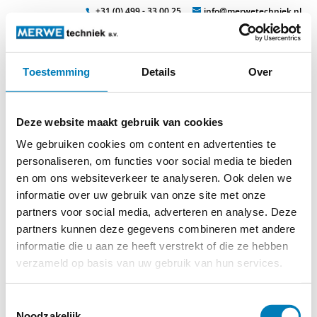
+31 (0) 499 - 33 00 25
info@merwetechniek.nl
Toestemming
Details
Over
Veelzijdig in elektrotechnische producten
Zoek
zp_ladesteckkom
Deze website maakt gebruik van cookies
We gebruiken cookies om content en advertenties te
personaliseren, om functies voor social media te bieden
en om ons websiteverkeer te analyseren. Ook delen we
informatie over uw gebruik van onze site met onze
partners voor social media, adverteren en analyse. Deze
partners kunnen deze gegevens combineren met andere
© 2026
MERWEtechniek B.V.
-
Disclaimer
-
Privacy Policy
-
informatie die u aan ze heeft verstrekt of die ze hebben
Cookieverklaring
-
Verdere contact gegevens
verzameld op basis van uw gebruik van hun services.
Toestemmingsselectie
Noodzakelijk