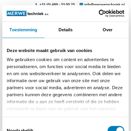
+31 (0) 499 - 33 00 25
info@merwetechniek.nl
Toestemming
Details
Over
Veelzijdig in elektrotechnische producten
Zoek
160a_dose_air_f
Deze website maakt gebruik van cookies
We gebruiken cookies om content en advertenties te
personaliseren, om functies voor social media te bieden
en om ons websiteverkeer te analyseren. Ook delen we
informatie over uw gebruik van onze site met onze
partners voor social media, adverteren en analyse. Deze
partners kunnen deze gegevens combineren met andere
© 2026
MERWEtechniek B.V.
-
Disclaimer
-
Privacy Policy
-
informatie die u aan ze heeft verstrekt of die ze hebben
Cookieverklaring
-
Verdere contact gegevens
verzameld op basis van uw gebruik van hun services.
Toestemmingsselectie
Noodzakelijk