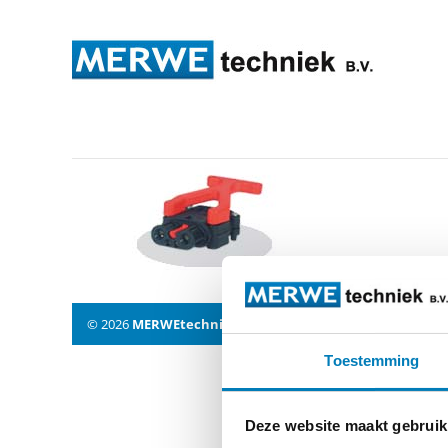
ft80_dose
© 2026
MERWEtechniek B.V.
-
Disclaimer
-
Privacy Policy
Toestemming
Deze website maakt gebruik