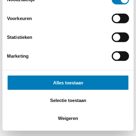
Voorkeuren
© 2026
MERWEtechniek B.V.
-
Disclaimer
-
Privacy Policy
-
Cookieverklaring
-
Verdere contact gegevens
Statistieken
Marketing
Alles toestaan
Selectie toestaan
Weigeren