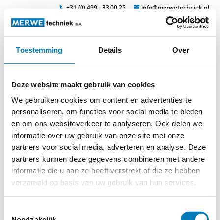
+31 (0) 499 - 33 00 25
info@merwetechniek.nl
Toestemming
Details
Over
Veelzijdig in elektrotechnische producten
Zoek
Deze website maakt gebruik van cookies
We gebruiken cookies om content en advertenties te
personaliseren, om functies voor social media te bieden
en om ons websiteverkeer te analyseren. Ook delen we
informatie over uw gebruik van onze site met onze
Home
»
Stekkers
»
MRC configurator
partners voor social media, adverteren en analyse. Deze
partners kunnen deze gegevens combineren met andere
informatie die u aan ze heeft verstrekt of die ze hebben
verzameld op basis van uw gebruik van hun services.
MRC configurator
Toestemmingsselectie
Deze optie is nog niet actief
Noodzakelijk