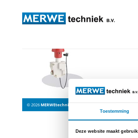
rna_notschalt-eps_f
© 2026
MERWEtechniek B.V.
-
Disclaimer
-
Privacy Policy
Toestemming
Deze website maakt gebruik