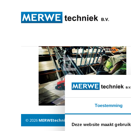
overig3
Toestemming
© 2026
MERWEtechniek B.V.
-
Disclaimer
-
Privacy Policy
Deze website maakt gebruik