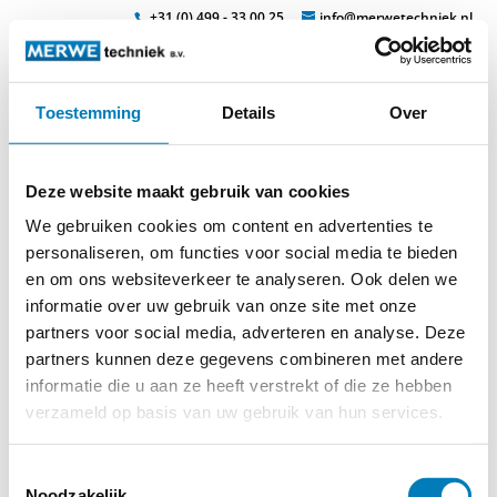
+31 (0) 499 - 33 00 25
info@merwetechniek.nl
Toestemming
Details
Over
Veelzijdig in elektrotechnische producten
Zoek
sr_huelsen_zeich
Deze website maakt gebruik van cookies
We gebruiken cookies om content en advertenties te
personaliseren, om functies voor social media te bieden
en om ons websiteverkeer te analyseren. Ook delen we
informatie over uw gebruik van onze site met onze
partners voor social media, adverteren en analyse. Deze
© 2026
MERWEtechniek B.V.
-
Disclaimer
-
Privacy Policy
-
partners kunnen deze gegevens combineren met andere
Cookieverklaring
-
Verdere contact gegevens
informatie die u aan ze heeft verstrekt of die ze hebben
verzameld op basis van uw gebruik van hun services.
Toestemmingsselectie
Noodzakelijk