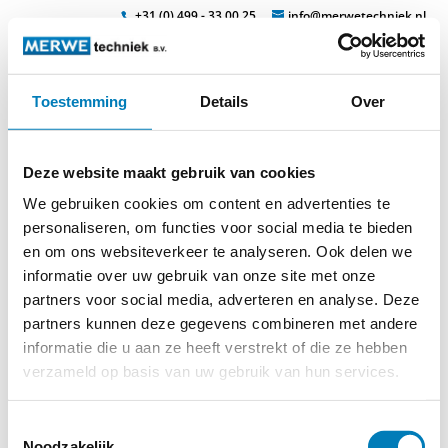
+31 (0) 499 - 33 00 25
info@merwetechniek.nl
Toestemming
Details
Over
Veelzijdig in elektrotechnische producten
Zoek
pict0051_f
Deze website maakt gebruik van cookies
We gebruiken cookies om content en advertenties te
personaliseren, om functies voor social media te bieden
en om ons websiteverkeer te analyseren. Ook delen we
informatie over uw gebruik van onze site met onze
partners voor social media, adverteren en analyse. Deze
partners kunnen deze gegevens combineren met andere
© 2026
MERWEtechniek B.V.
-
Disclaimer
-
Privacy Policy
-
informatie die u aan ze heeft verstrekt of die ze hebben
Cookieverklaring
-
Verdere contact gegevens
verzameld op basis van uw gebruik van hun services.
Toestemmingsselectie
Noodzakelijk