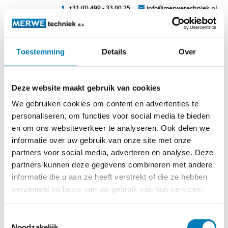
+31 (0) 499 - 33 00 25
info@merwetechniek.nl
Toestemming
Details
Over
Veelzijdig in elektrotechnische producten
Zoek
sreleer_air_f
Deze website maakt gebruik van cookies
We gebruiken cookies om content en advertenties te
personaliseren, om functies voor social media te bieden
en om ons websiteverkeer te analyseren. Ook delen we
informatie over uw gebruik van onze site met onze
partners voor social media, adverteren en analyse. Deze
partners kunnen deze gegevens combineren met andere
informatie die u aan ze heeft verstrekt of die ze hebben
© 2026
MERWEtechniek B.V.
-
Disclaimer
-
Privacy Policy
-
verzameld op basis van uw gebruik van hun services.
Cookieverklaring
-
Verdere contact gegevens
Toestemmingsselectie
Noodzakelijk