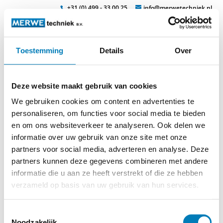
+31 (0) 499 - 33 00 25
info@merwetechniek.nl
Toestemming
Details
Over
Veelzijdig in elektrotechnische producten
Zoek
zp_batsteckkom
Deze website maakt gebruik van cookies
We gebruiken cookies om content en advertenties te
personaliseren, om functies voor social media te bieden
en om ons websiteverkeer te analyseren. Ook delen we
informatie over uw gebruik van onze site met onze
partners voor social media, adverteren en analyse. Deze
partners kunnen deze gegevens combineren met andere
© 2026
MERWEtechniek B.V.
-
Disclaimer
-
Privacy Policy
-
informatie die u aan ze heeft verstrekt of die ze hebben
Cookieverklaring
-
Verdere contact gegevens
verzameld op basis van uw gebruik van hun services.
Toestemmingsselectie
Noodzakelijk