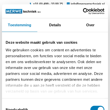
+31 (0) 499 - 33 00 25
info@merwetechniek.nl
Toestemming
Details
Over
Veelzijdig in elektrotechnische producten
Zoek
catex-6
Deze website maakt gebruik van cookies
We gebruiken cookies om content en advertenties te
personaliseren, om functies voor social media te bieden
en om ons websiteverkeer te analyseren. Ook delen we
informatie over uw gebruik van onze site met onze
partners voor social media, adverteren en analyse. Deze
partners kunnen deze gegevens combineren met andere
informatie die u aan ze heeft verstrekt of die ze hebben
verzameld op basis van uw gebruik van hun services.
© 2026
MERWEtechniek B.V.
-
Disclaimer
-
Privacy Policy
-
Toestemmingsselectie
Cookieverklaring
-
Verdere contact gegevens
Noodzakelijk