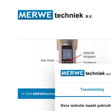
dt170
Toestemming
© 2026
MERWEtechniek B.V.
-
Disclaimer
-
Privacy Policy
Deze website maakt gebruik