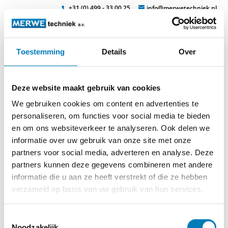
+31 (0) 499 - 33 00 25
info@merwetechniek.nl
Toestemming
Details
Over
Veelzijdig in elektrotechnische producten
Zoek
dt300-1
Deze website maakt gebruik van cookies
We gebruiken cookies om content en advertenties te
personaliseren, om functies voor social media te bieden
en om ons websiteverkeer te analyseren. Ook delen we
informatie over uw gebruik van onze site met onze
partners voor social media, adverteren en analyse. Deze
partners kunnen deze gegevens combineren met andere
informatie die u aan ze heeft verstrekt of die ze hebben
verzameld op basis van uw gebruik van hun services.
Toestemmingsselectie
© 2026
MERWEtechniek B.V.
-
Disclaimer
-
Privacy Policy
-
Noodzakelijk