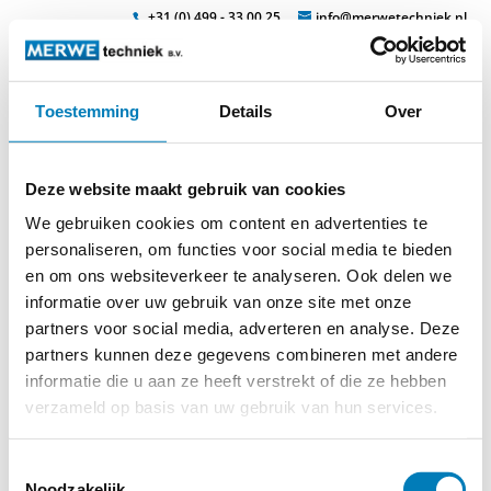
+31 (0) 499 - 33 00 25
info@merwetechniek.nl
Toestemming
Details
Over
Veelzijdig in elektrotechnische producten
Zoek
ho-mpk_klein-1
Deze website maakt gebruik van cookies
We gebruiken cookies om content en advertenties te
personaliseren, om functies voor social media te bieden
en om ons websiteverkeer te analyseren. Ook delen we
informatie over uw gebruik van onze site met onze
partners voor social media, adverteren en analyse. Deze
partners kunnen deze gegevens combineren met andere
informatie die u aan ze heeft verstrekt of die ze hebben
verzameld op basis van uw gebruik van hun services.
Toestemmingsselectie
Noodzakelijk