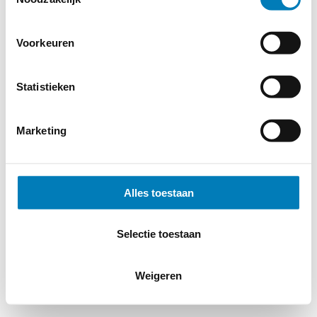
© 2026
MERWEtechniek B.V.
-
Disclaimer
-
Privacy Policy
-
Cookieverklaring
-
Verdere contact gegevens
Voorkeuren
Statistieken
Marketing
Alles toestaan
Selectie toestaan
Weigeren