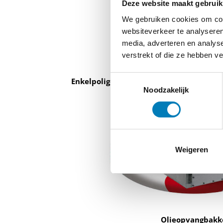
Deze website maakt gebruik
We gebruiken cookies om cont
websiteverkeer te analyseren
media, adverteren en analys
verstrekt of die ze hebben v
Toestemmingsselectie
Enkelpolige spanningstransformatoren b
Noodzakelijk
Weigeren
Olieopvangbakk