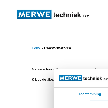
Home
»
Transformatoren
Merwetechniek B.V. levert tevens meettransformato
Klik op de afbeeldingen voor meer informatie.
Toestemming