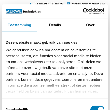
+31 (0) 499 - 33 00 25
info@merwetechniek.nl
Toestemming
Details
Over
Veelzijdig in elektrotechnische producten
Zoek
gelaat14
Deze website maakt gebruik van cookies
We gebruiken cookies om content en advertenties te
personaliseren, om functies voor social media te bieden
en om ons websiteverkeer te analyseren. Ook delen we
informatie over uw gebruik van onze site met onze
partners voor social media, adverteren en analyse. Deze
partners kunnen deze gegevens combineren met andere
informatie die u aan ze heeft verstrekt of die ze hebben
verzameld op basis van uw gebruik van hun services.
© 2026
MERWEtechniek B.V.
-
Disclaimer
-
Privacy Policy
-
Cookieverklaring
-
Verdere contact gegevens
Toestemmingsselectie
Noodzakelijk