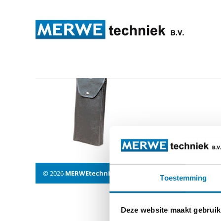
isoler11
© 2026
MERWEtechniek B.V.
-
Disclaimer
-
Privacy Policy
Toestemming
Deze website maakt gebruik