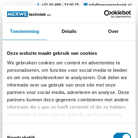
+31 (0) 499 - 33 00 25
info@merwetechniek.nl
Toestemming
Details
Over
Veelzijdig in elektrotechnische producten
Zoek
isolierende_schutzkleidung
Deze website maakt gebruik van cookies
We gebruiken cookies om content en advertenties te
personaliseren, om functies voor social media te bieden
en om ons websiteverkeer te analyseren. Ook delen we
informatie over uw gebruik van onze site met onze
partners voor social media, adverteren en analyse. Deze
partners kunnen deze gegevens combineren met andere
informatie die u aan ze heeft verstrekt of die ze hebben
verzameld op basis van uw gebruik van hun services.
Toestemmingsselectie
Noodzakelijk