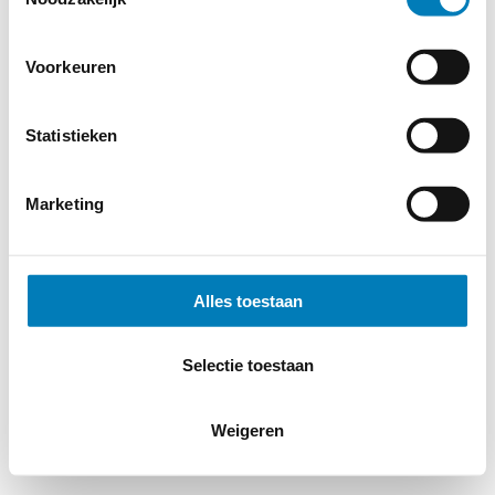
Voorkeuren
© 2026
MERWEtechniek B.V.
-
Disclaimer
-
Privacy Policy
-
Cookieverklaring
-
Verdere contact gegevens
Statistieken
Marketing
Alles toestaan
Selectie toestaan
Weigeren