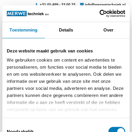
+31 (0) 499 - 33 00 25
info@merwetechniek.nl
Toestemming
Details
Over
Veelzijdig in elektrotechnische producten
Zoek
klasse00
Deze website maakt gebruik van cookies
We gebruiken cookies om content en advertenties te
personaliseren, om functies voor social media te bieden
en om ons websiteverkeer te analyseren. Ook delen we
© 2026
MERWEtechniek B.V.
-
Disclaimer
-
Privacy Policy
-
informatie over uw gebruik van onze site met onze
Cookieverklaring
-
Verdere contact gegevens
partners voor social media, adverteren en analyse. Deze
partners kunnen deze gegevens combineren met andere
informatie die u aan ze heeft verstrekt of die ze hebben
verzameld op basis van uw gebruik van hun services.
Toestemmingsselectie
Noodzakelijk