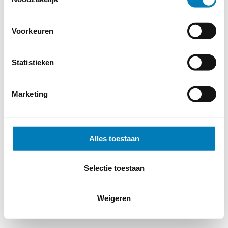
Voorkeuren
© 2026
MERWEtechniek B.V.
-
Disclaimer
-
Privacy Policy
-
Cookieverklaring
-
Verdere contact gegevens
Statistieken
Marketing
Alles toestaan
Selectie toestaan
Weigeren