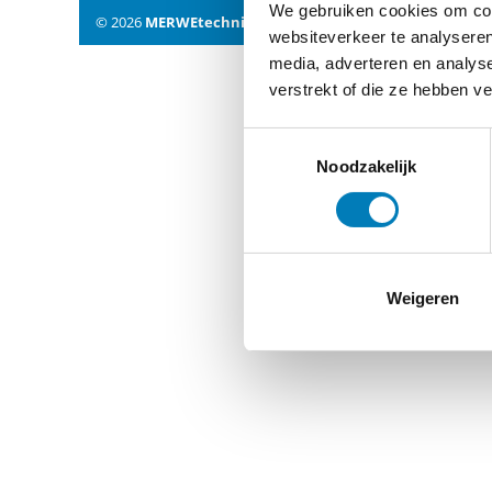
We gebruiken cookies om cont
© 2026
MERWEtechniek B.V.
-
Disclaimer
-
Privacy Policy
websiteverkeer te analyseren
media, adverteren en analys
verstrekt of die ze hebben v
Toestemmingsselectie
Noodzakelijk
Weigeren