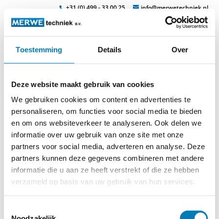
+31 (0) 499 - 33 00 25
info@merwetechniek.nl
Toestemming
Details
Over
Veelzijdig in elektrotechnische producten
Zoek
veilig7
Deze website maakt gebruik van cookies
We gebruiken cookies om content en advertenties te
personaliseren, om functies voor social media te bieden
en om ons websiteverkeer te analyseren. Ook delen we
informatie over uw gebruik van onze site met onze
partners voor social media, adverteren en analyse. Deze
© 2026
MERWEtechniek B.V.
-
Disclaimer
-
Privacy Policy
-
partners kunnen deze gegevens combineren met andere
Cookieverklaring
-
Verdere contact gegevens
informatie die u aan ze heeft verstrekt of die ze hebben
verzameld op basis van uw gebruik van hun services.
Toestemmingsselectie
Noodzakelijk