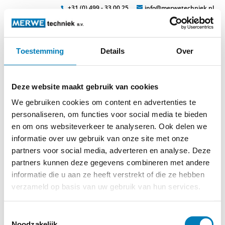
+31 (0) 499 - 33 00 25
info@merwetechniek.nl
Toestemming
Details
Over
Veelzijdig in elektrotechnische producten
Zoek
veilig1
Deze website maakt gebruik van cookies
We gebruiken cookies om content en advertenties te
personaliseren, om functies voor social media te bieden
en om ons websiteverkeer te analyseren. Ook delen we
informatie over uw gebruik van onze site met onze
partners voor social media, adverteren en analyse. Deze
partners kunnen deze gegevens combineren met andere
informatie die u aan ze heeft verstrekt of die ze hebben
verzameld op basis van uw gebruik van hun services.
© 2026
MERWEtechniek B.V.
-
Disclaimer
-
Privacy Policy
-
Cookieverklaring
-
Verdere contact gegevens
Toestemmingsselectie
Noodzakelijk