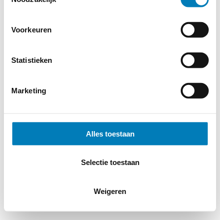
Voorkeuren
© 2026
MERWEtechniek B.V.
-
Disclaimer
-
Privacy Policy
-
Cookieverklaring
-
Verdere contact gegevens
Statistieken
Marketing
Alles toestaan
Selectie toestaan
Weigeren