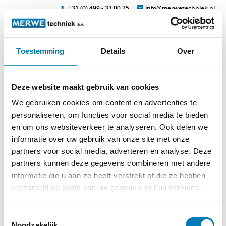
+31 (0) 499 - 33 00 25
info@merwetechniek.nl
Toestemming
Details
Over
Veelzijdig in elektrotechnische producten
Zoek
sticke13
Deze website maakt gebruik van cookies
We gebruiken cookies om content en advertenties te
personaliseren, om functies voor social media te bieden
en om ons websiteverkeer te analyseren. Ook delen we
informatie over uw gebruik van onze site met onze
partners voor social media, adverteren en analyse. Deze
© 2026
MERWEtechniek B.V.
-
Disclaimer
-
Privacy Policy
-
partners kunnen deze gegevens combineren met andere
Cookieverklaring
-
Verdere contact gegevens
informatie die u aan ze heeft verstrekt of die ze hebben
verzameld op basis van uw gebruik van hun services.
Toestemmingsselectie
Noodzakelijk