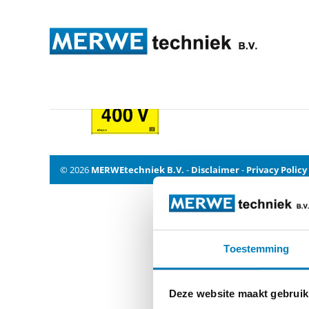
sticke18
© 2026
MERWEtechniek B.V.
-
Disclaimer
-
Privacy Policy
Toestemming
Deze website maakt gebruik