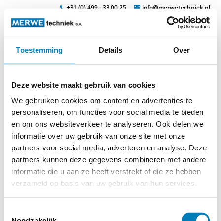
+31 (0) 499 - 33 00 25
info@merwetechniek.nl
Toestemming
Details
Over
Veelzijdig in elektrotechnische producten
Zoek
sticke19
Deze website maakt gebruik van cookies
We gebruiken cookies om content en advertenties te
personaliseren, om functies voor social media te bieden
en om ons websiteverkeer te analyseren. Ook delen we
informatie over uw gebruik van onze site met onze
partners voor social media, adverteren en analyse. Deze
partners kunnen deze gegevens combineren met andere
© 2026
MERWEtechniek B.V.
-
Disclaimer
-
Privacy Policy
-
informatie die u aan ze heeft verstrekt of die ze hebben
Cookieverklaring
-
Verdere contact gegevens
verzameld op basis van uw gebruik van hun services.
Toestemmingsselectie
Noodzakelijk