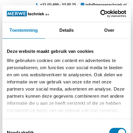
+31 (0) 499 - 33 00 25
info@merwetechniek.nl
Toestemming
Details
Over
Veelzijdig in elektrotechnische producten
Zoek
sticke25
Deze website maakt gebruik van cookies
We gebruiken cookies om content en advertenties te
personaliseren, om functies voor social media te bieden
en om ons websiteverkeer te analyseren. Ook delen we
informatie over uw gebruik van onze site met onze
partners voor social media, adverteren en analyse. Deze
partners kunnen deze gegevens combineren met andere
© 2026
MERWEtechniek B.V.
-
Disclaimer
-
Privacy Policy
-
informatie die u aan ze heeft verstrekt of die ze hebben
Cookieverklaring
-
Verdere contact gegevens
verzameld op basis van uw gebruik van hun services.
Toestemmingsselectie
Noodzakelijk